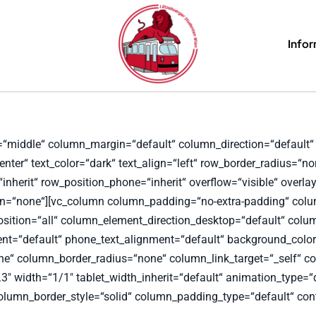
Info
n=“middle“ column_margin=“default“ column_direction=“default“ 
nter“ text_color=“dark“ text_align=“left“ row_border_radius=“n
nherit“ row_position_phone=“inherit“ overflow=“visible“ overlay_
n=“none“][vc_column column_padding=“no-extra-padding“ colum
tion=“all“ column_element_direction_desktop=“default“ colum
ment=“default“ phone_text_alignment=“default“ background_colo
“ column_border_radius=“none“ column_link_target=“_self“ co
“0.3″ width=“1/1″ tablet_width_inherit=“default“ animation_typ
lumn_border_style=“solid“ column_padding_type=“default“ conte