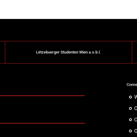
Lëtzebuerger Studenten Wien a.s.b.l.
Conne
W
C
C
O