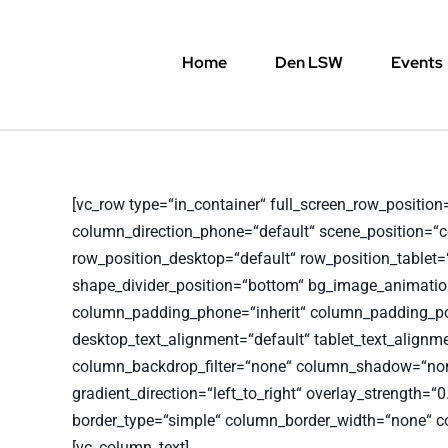
Skip
to
Home
Den LSW
Events
content
[vc_row type=“in_container“ full_screen_row_positio
column_direction_phone=“default“ scene_position=“ce
row_position_desktop=“default“ row_position_tablet=“i
shape_divider_position=“bottom“ bg_image_animatio
column_padding_phone=“inherit“ column_padding_posi
desktop_text_alignment=“default“ tablet_text_align
column_backdrop_filter=“none“ column_shadow=“none
gradient_direction=“left_to_right“ overlay_strength=
border_type=“simple“ column_border_width=“none“ co
[vc_column_text]