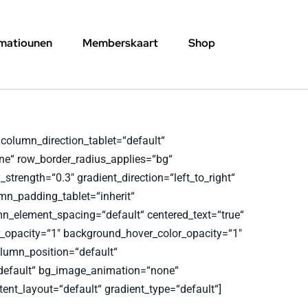
rmatiounen
Memberskaart
Shop
column_direction_tablet=“default“
one“ row_border_radius_applies=“bg“
strength=“0.3″ gradient_direction=“left_to_right“
n_padding_tablet=“inherit“
n_element_spacing=“default“ centered_text=“true“
r_opacity=“1″ background_hover_color_opacity=“1″
lumn_position=“default“
e=“default“ bg_image_animation=“none“
nt_layout=“default“ gradient_type=“default“]