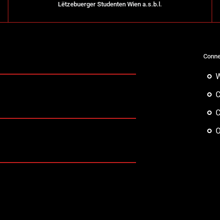
Lëtzebuerger Studenten Wien a.s.b.l.
Conne
W
C
C
O